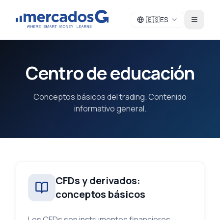
🇪🇸
ES
Menú
Centro de educación
Conceptos básicos del trading. Contenido
informativo general.
CFDs y derivados:
conceptos básicos
Los CFDs son instrumentos financieros