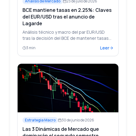
Análisis de Mercado
23 de julio de 2026
BCE mantiene tasas en 2.25%: Claves
del EUR/USD tras el anuncio de
Lagarde
Análisis técnico y macro del par EUR/USD
tras la decisión del BCE de mantener tasas
en 2.25%. Niveles clave, ventana de liquidez
Leer
3 min
y contexto educativo broker-neutral.
Estrategia Macro
30 de junio de 2026
Las 3 Dinámicas de Mercado que
dominarán el segundo semestre