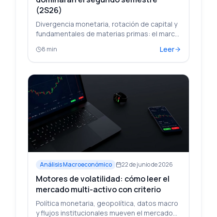
(2S26)
Divergencia monetaria, rotación de capital y
fundamentales de materias primas: el marco
macro para leer el 2S26 con criterio técnico y
Leer
8 min
broker-neutral.
Análisis Macroeconómico
22 de junio de 2026
Motores de volatilidad: cómo leer el
mercado multi-activo con criterio
Política monetaria, geopolítica, datos macro
y flujos institucionales mueven el mercado