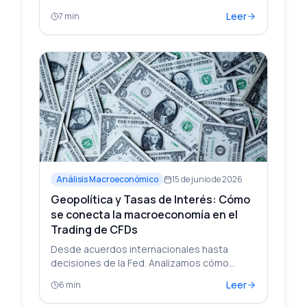
en simultáneo. Un marco educativo para
Leer
7 min
identificar qué motor domina cada sesión.
Análisis Macroeconómico
15 de junio de 2026
Geopolítica y Tasas de Interés: Cómo
se conecta la macroeconomía en el
Trading de CFDs
Desde acuerdos internacionales hasta
decisiones de la Fed. Analizamos cómo
eventos globales aparentemente aislados
Leer
6 min
se cruzan en los gráficos y abren
oportunidades de análisis.